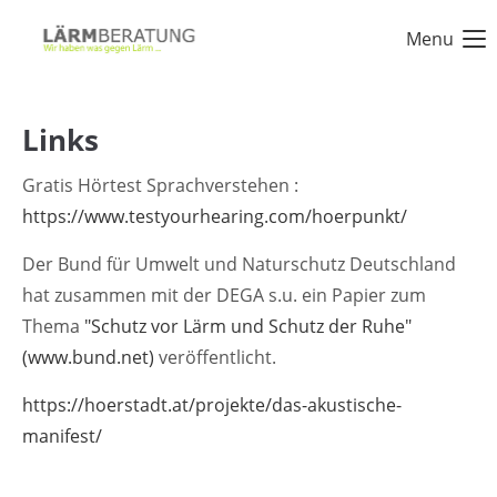
Menu
Login
Benutzername
Links
Gratis Hörtest Sprachverstehen :
https://www.testyourhearing.com/hoerpunkt/
Passwort
Der Bund für Umwelt und Naturschutz Deutschland
hat zusammen mit der DEGA s.u. ein Papier zum
Thema
"Schutz vor Lärm und Schutz der Ruhe"
Anmelden
(www.bund.net)
veröffentlicht.
https://hoerstadt.at/projekte/das-akustische-
Register
|
Lost your password?
manifest/
Support