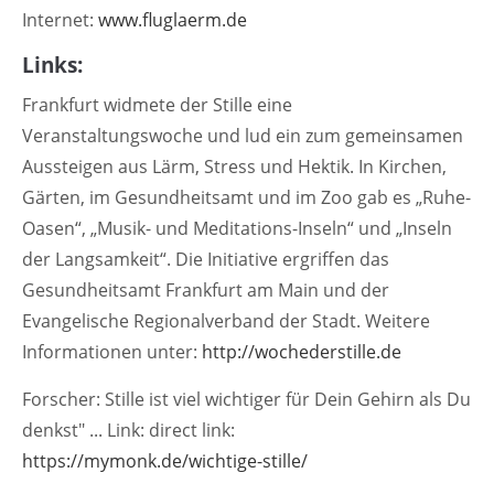
+44 1234 567 890
Internet:
www.fluglaerm.de
Links:
Drop us a line
info@yourdomain.com
Frankfurt widmete der Stille eine
Veranstaltungswoche und lud ein zum gemeinsamen
About us
Aussteigen aus Lärm, Stress und Hektik. In Kirchen,
Lorem ipsum dolor sit amet, consectetuer
Gärten, im Gesundheitsamt und im Zoo gab es „Ruhe-
adipiscing elit.
Oasen“, „Musik- und Meditations-Inseln“ und „Inseln
der Langsamkeit“. Die Initiative ergriffen das
Aenean commodo ligula eget dolor. Aenean
massa. Cum sociis natoque penatibus et magnis
Gesundheitsamt Frankfurt am Main und der
dis parturient montes, nascetur ridiculus mus.
Evangelische Regionalverband der Stadt. Weitere
Donec quam felis, ultricies nec.
Informationen unter:
http://wochederstille.de
Forscher: Stille ist viel wichtiger für Dein Gehirn als Du
denkst" ... Link: direct link:
https://mymonk.de/wichtige-stille/