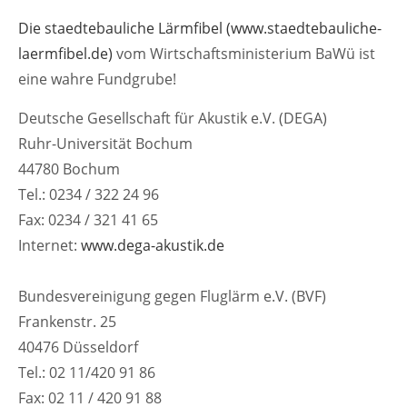
Lorem ipsum dolor sit amet:
Die staedtebauliche Lärmfibel (www.staedtebauliche-
laermfibel.de)
vom Wirtschaftsministerium BaWü ist
eine wahre Fundgrube!
24h
/ 365days
Deutsche Gesellschaft für Akustik e.V. (DEGA)
Ruhr-Universität Bochum
44780 Bochum
Tel.: 0234 / 322 24 96
We offer support for our customers
Mon - Fri 8:00am - 5:00pm
(GMT +1)
Fax: 0234 / 321 41 65
Internet:
www.dega-akustik.de
Kontakt
Ingenieurbüro Wittstock
Bundesvereinigung gegen Fluglärm e.V. (BVF)
Sulzburger Str. 1
Frankenstr. 25
79114 Freiburg
40476 Düsseldorf
Tel.: 02 11/420 91 86
Have any questions?
Fax: 02 11 / 420 91 88