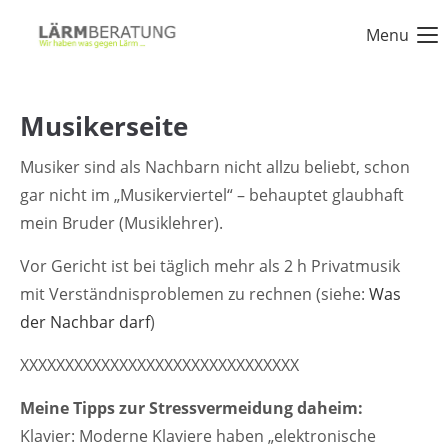
Menu
Login
Benutzername
Musikerseite
Musiker sind als Nachbarn nicht allzu beliebt, schon
gar nicht im „Musikerviertel“ – behauptet glaubhaft
Passwort
mein Bruder (Musiklehrer).
Vor Gericht ist bei täglich mehr als 2 h Privatmusik
mit Verständnisproblemen zu rechnen (siehe:
Was
Anmelden
der Nachbar darf
)
XXXXXXXXXXXXXXXXXXXXXXXXXXXXXXX
Register
|
Lost your password?
Meine Tipps zur Stressvermeidung daheim:
Support
Klavier: Moderne Klaviere haben „elektronische