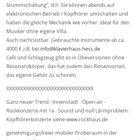
Stummschaltung“, d.h. Sie können abends auf
Lorem ipsum dolor sit amet:
elektronischen Betrieb / Kopfhörer umschalten und
haben die gleiche Mechanik wie vorher. Ideal für den
24h
Musiker ohne eigene Villa.
/ 365days
Auch nachrüstbar. Gebrauchte Instrumente ab ca.
4000 € z.B. bei
info@klavierhaus-hess.de
Celli und Schlagzeug gibt es in Übeversionen ohne
Resonanzkörper, das hat zudem den Riesenvorteil,
We offer support for our customers
Mon - Fri 8:00am - 5:00pm
(GMT +1)
das eigene Gehör zu schonen.
Kontakt
XXXXXXXXXXXXXXXXXXXXXXXXXXXXXXX
Ingenieurbüro Wittstock
Ganz neuer Trend : Innenstadt - Open-air -
Sulzburger Str. 1
Rockkonzerte mit 1a - Sound und null Lärmproblem :
79114 Freiburg
Kopfhörerkonzerte siehe www.rockhaus.de
genehmigungsfreier mobiler Proberaum in der
Have any questions?