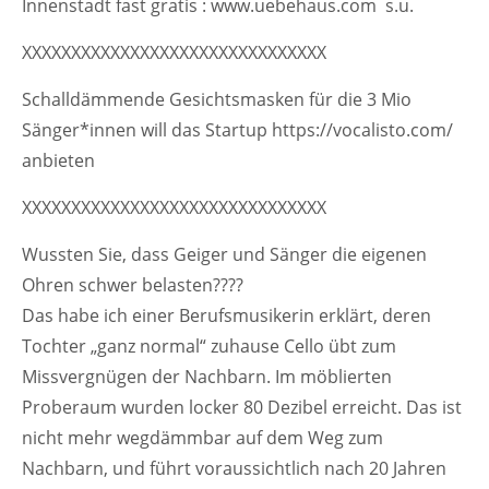
Innenstadt fast gratis : www.uebehaus.com s.u.
+44 1234 567 890
XXXXXXXXXXXXXXXXXXXXXXXXXXXXXXX
Drop us a line
info@yourdomain.com
Schalldämmende Gesichtsmasken für die 3 Mio
Sänger*innen will das Startup https://vocalisto.com/
About us
anbieten
Lorem ipsum dolor sit amet, consectetuer
XXXXXXXXXXXXXXXXXXXXXXXXXXXXXXX
adipiscing elit.
Wussten Sie, dass Geiger und Sänger die eigenen
Aenean commodo ligula eget dolor. Aenean
Ohren schwer belasten????
massa. Cum sociis natoque penatibus et magnis
dis parturient montes, nascetur ridiculus mus.
Das habe ich einer Berufsmusikerin erklärt, deren
Donec quam felis, ultricies nec.
Tochter „ganz normal“ zuhause Cello übt zum
Missvergnügen der Nachbarn. Im möblierten
Proberaum wurden locker 80 Dezibel erreicht. Das ist
nicht mehr wegdämmbar auf dem Weg zum
Nachbarn, und führt voraussichtlich nach 20 Jahren